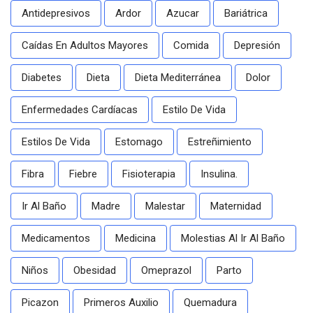
Antidepresivos
Ardor
Azucar
Bariátrica
Caídas En Adultos Mayores
Comida
Depresión
Diabetes
Dieta
Dieta Mediterránea
Dolor
Enfermedades Cardíacas
Estilo De Vida
Estilos De Vida
Estomago
Estreñimiento
Fibra
Fiebre
Fisioterapia
Insulina.
Ir Al Baño
Madre
Malestar
Maternidad
Medicamentos
Medicina
Molestias Al Ir Al Baño
Niños
Obesidad
Omeprazol
Parto
Picazon
Primeros Auxilio
Quemadura