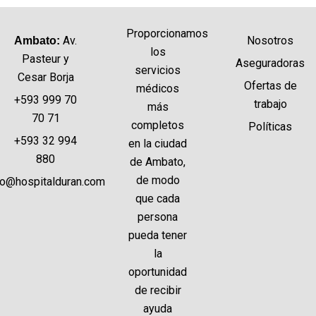
Proporcionamos
Av.
Nosotros
Ambato:
los
Pasteur y
Aseguradoras
servicios
Cesar Borja
Ofertas de
médicos
+593 999 70
trabajo
más
70 71
completos
Políticas
+593 32 994
en la ciudad
880
de Ambato,
de modo
fo@hospitalduran.com
que cada
persona
pueda tener
la
oportunidad
de recibir
ayuda