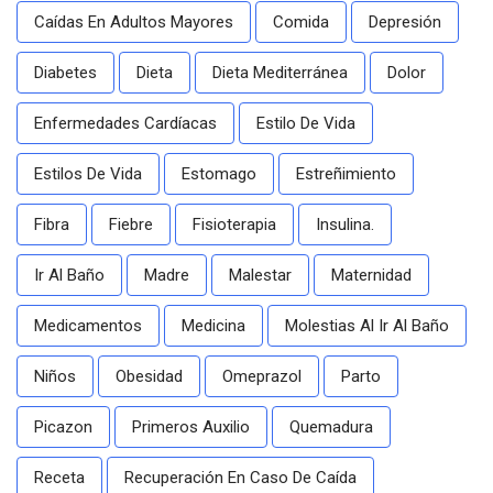
Caídas En Adultos Mayores
Comida
Depresión
Diabetes
Dieta
Dieta Mediterránea
Dolor
Enfermedades Cardíacas
Estilo De Vida
Estilos De Vida
Estomago
Estreñimiento
Fibra
Fiebre
Fisioterapia
Insulina.
Ir Al Baño
Madre
Malestar
Maternidad
Medicamentos
Medicina
Molestias Al Ir Al Baño
Niños
Obesidad
Omeprazol
Parto
Picazon
Primeros Auxilio
Quemadura
Receta
Recuperación En Caso De Caída