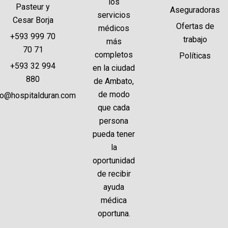
los
Pasteur y
Aseguradoras
servicios
Cesar Borja
Ofertas de
médicos
+593 999 70
trabajo
más
70 71
completos
Políticas
+593 32 994
en la ciudad
880
de Ambato,
de modo
fo@hospitalduran.com
que cada
persona
pueda tener
la
oportunidad
de recibir
ayuda
médica
oportuna.